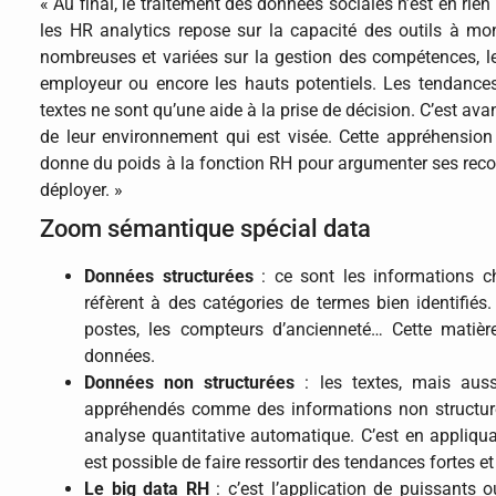
« Au final, le traitement des données sociales n’est en rie
les HR analytics repose sur la capacité des outils à mo
nombreuses et variées sur la gestion des compétences, le c
employeur ou encore les hauts potentiels. Les tendances
textes ne sont qu’une aide à la prise de décision. C’est av
de leur environnement qui est visée. Cette appréhension p
donne du poids à la fonction RH pour argumenter ses recomm
déployer. »
Zoom sémantique spécial data
Données structurées
: ce sont les informations chi
réfèrent à des catégories de termes bien identifiés.
postes, les compteurs d’ancienneté… Cette matiè
données.
Données non structurées
: les textes, mais auss
appréhendés comme des informations non structuré
analyse quantitative automatique. C’est en appliquan
est possible de faire ressortir des tendances fortes e
Le big data RH
: c’est l’application de puissants o