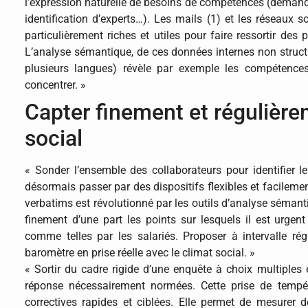
l’expression naturelle de besoins de compétences (demande 
identification d’experts…). Les mails (1) et les réseaux s
particulièrement riches et utiles pour faire ressortir des 
L’analyse sémantique, de ces données internes non struct
plusieurs langues) révèle par exemple les compétences
concentrer. »
Capter finement et régulièrem
social
« Sonder l’ensemble des collaborateurs pour identifier le
désormais passer par des dispositifs flexibles et facileme
verbatims est révolutionné par les outils d’analyse sémanti
finement d’une part les points sur lesquels il est urge
comme telles par les salariés. Proposer à intervalle rég
baromètre en prise réelle avec le climat social. »
« Sortir du cadre rigide d’une enquête à choix multiples é
réponse nécessairement normées. Cette prise de tempéra
correctives rapides et ciblées. Elle permet de mesurer d