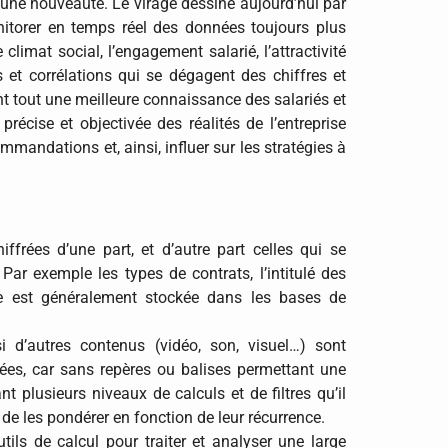
n une nouveauté. Le virage dessiné aujourd’hui par
nitorer en temps réel des données toujours plus
limat social, l’engagement salarié, l’attractivité
 et corrélations qui se dégagent des chiffres et
ant tout une meilleure connaissance des salariés et
récise et objectivée des réalités de l’entreprise
andations et, ainsi, influer sur les stratégies à
ffrées d’une part, et d’autre part celles qui se
 Par exemple les types de contrats, l’intitulé des
re est généralement stockée dans les bases de
i d’autres contenus (vidéo, son, visuel…) sont
es, car sans repères ou balises permettant une
t plusieurs niveaux de calculs et de filtres qu’il
t de les pondérer en fonction de leur récurrence.
utils de calcul pour traiter et analyser une large