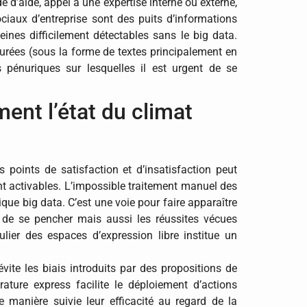
d’aide, appel à une expertise interne ou externe,
ociaux d’entreprise sont des puits d’informations
peines difficilement détectables sans le big data.
urées (sous la forme de textes principalement en
 pénuriques sur lesquelles il est urgent de se
ent l’état du climat
s points de satisfaction et d’insatisfaction peut
nt activables. L’impossible traitement manuel des
que big data. C’est une voie pour faire apparaître
nt de se pencher mais aussi les réussites vécues
ulier des espaces d’expression libre institue un
vite les biais introduits par des propositions de
ture express facilite le déploiement d’actions
e manière suivie leur efficacité au regard de la