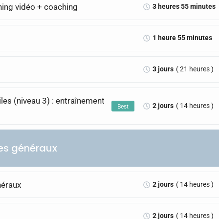
ning vidéo + coaching
3 heures 55 minutes
1 heure 55 minutes
3 jours
( 21 heures )
iles (niveau 3) : entraînement
2 jours
( 14 heures )
Best
ices généraux
néraux
2 jours
( 14 heures )
2 jours
( 14 heures )