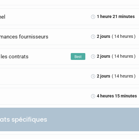
nel
1 heure 21 minutes
ormances fournisseurs
2 jours
( 14 heures )
 les contrats
2 jours
( 14 heures )
Best
2 jours
( 14 heures )
4 heures 15 minutes
hats spécifiques