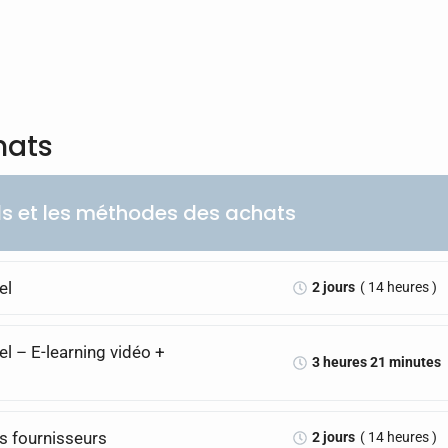
hats
ils et les méthodes des achats
el
2 jours
( 14 heures )
el – E-learning vidéo +
3 heures 21 minutes
os fournisseurs
2 jours
( 14 heures )