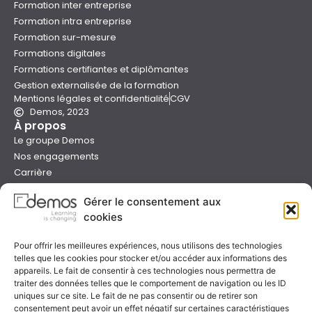
Formation inter entreprise
Formation intra entreprise
Formation sur-mesure
Formations digitales
Formations certifiantes et diplômantes
Gestion externalisée de la formation
Mentions légales et confidentialité
CGV
Demos, 2023
À propos
Le groupe Demos
Nos engagements
Carrière
Devenir formateur Demos
Gérer le consentement aux
Presse
cookies
Catalogues
Boutique e-learning
Pour offrir les meilleures expériences, nous utilisons des technologies
Aide
telles que les cookies pour stocker et/ou accéder aux informations des
Nous contacter
appareils. Le fait de consentir à ces technologies nous permettra de
Nous trouver
traiter des données telles que le comportement de navigation ou les ID
uniques sur ce site. Le fait de ne pas consentir ou de retirer son
Préparer sa formation
consentement peut avoir un effet négatif sur certaines caractéristiques