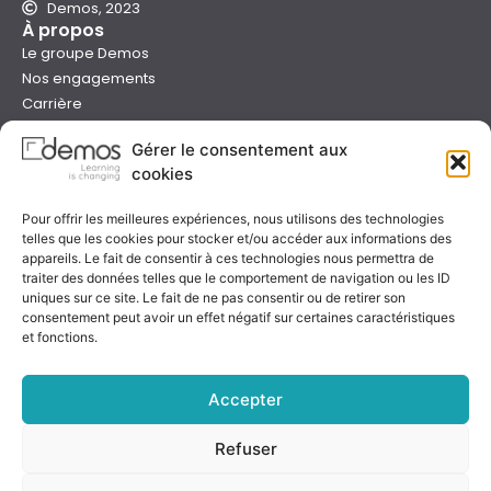
Demos, 2023
À propos
Le groupe Demos
Nos engagements
Carrière
Devenir formateur Demos
Gérer le consentement aux
Presse
cookies
Catalogues
Boutique e-learning
Pour offrir les meilleures expériences, nous utilisons des technologies
Aide
telles que les cookies pour stocker et/ou accéder aux informations des
Nous contacter
appareils. Le fait de consentir à ces technologies nous permettra de
Nous trouver
traiter des données telles que le comportement de navigation ou les ID
Préparer sa formation
uniques sur ce site. Le fait de ne pas consentir ou de retirer son
consentement peut avoir un effet négatif sur certaines caractéristiques
Sessions garanties
et fonctions.
FAQ
Qualité & certification
Accepter
Refuser
Notre certificat