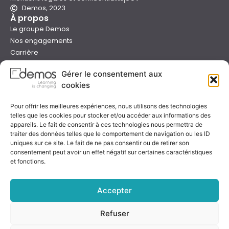
Demos, 2023
À propos
Le groupe Demos
Nos engagements
Carrière
Devenir formateur Demos
Gérer le consentement aux
Presse
cookies
Catalogues
Boutique e-learning
Pour offrir les meilleures expériences, nous utilisons des technologies
Aide
telles que les cookies pour stocker et/ou accéder aux informations des
Nous contacter
appareils. Le fait de consentir à ces technologies nous permettra de
Nous trouver
traiter des données telles que le comportement de navigation ou les ID
uniques sur ce site. Le fait de ne pas consentir ou de retirer son
Préparer sa formation
consentement peut avoir un effet négatif sur certaines caractéristiques
Sessions garanties
et fonctions.
FAQ
Qualité & certification
Accepter
Refuser
Notre certificat