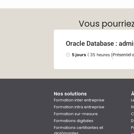
Vous pourrie
Oracle Database : admi
5 jours
( 35 heures )
Présentiel o
Nos solutions
À
Formation inter entreprise
L
Formation intra entreprise
N
Formation sur-mesure
C
Formations digitales
D
Formations certifiantes et
P
diplômantes