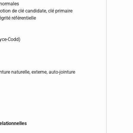
 normales
tion de clé candidate, clé primaire
égrité référentielle
yce-Codd)
nture naturelle, externe, auto-jointure
elationnelles