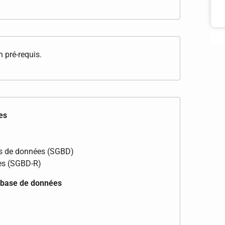
 pré-requis.
es
es de données (SGBD)
les (SGBD-R)
n base de données