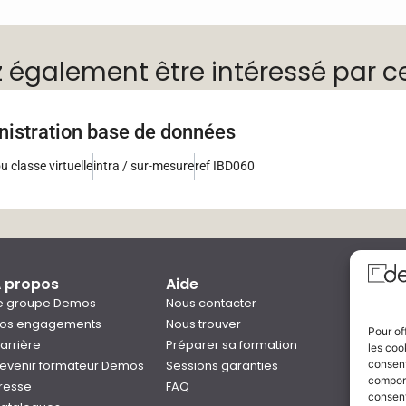
z également être intéressé par c
nistration base de données
u classe virtuelle
intra / sur-mesure
ref IBD060
 propos
Aide
Qual
e groupe Demos
Nous contacter
os engagements
Nous trouver
Pour of
arrière
Préparer sa formation
les coo
Notre
evenir formateur Demos
Sessions garanties
consent
Rejo
comport
resse
FAQ
consent