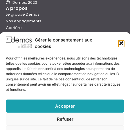
Demos, 2023
À propos
Le groupe Demos
Nos engagements
Carrière
Devenir formateur Demos
Gérer le consentement aux
Presse
cookies
Catalogues
Boutique e-learning
Pour offrir les meilleures expériences, nous utilisons des technologies
Aide
telles que les cookies pour stocker et/ou accéder aux informations des
Nous contacter
appareils. Le fait de consentir à ces technologies nous permettra de
Nous trouver
traiter des données telles que le comportement de navigation ou les ID
Préparer sa formation
uniques sur ce site. Le fait de ne pas consentir ou de retirer son
consentement peut avoir un effet négatif sur certaines caractéristiques
Sessions garanties
et fonctions.
FAQ
Qualité & certification
Accepter
Refuser
Notre certificat