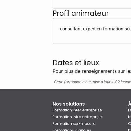
Profil animateur
consultant expert en formation séc
Dates et lieux
Pour plus de renseignements sur le
Cette formation a été mise à jour le 02 janvi
Nos solutions
À
Formation inter entreprise
L
Formation intra entreprise
N
Formation sur-mesure
C
Formations digitales
D