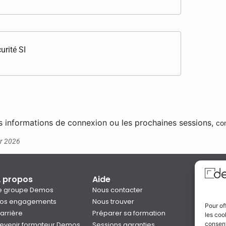
urité SI
s informations de connexion ou les prochaines sessions,
co
er 2026
 propos
Aide
Qual
e groupe Demos
Nous contacter
os engagements
Nous trouver
Pour of
arrière
Préparer sa formation
les coo
Notre
consent
evenir formateur Demos
Sessions garanties