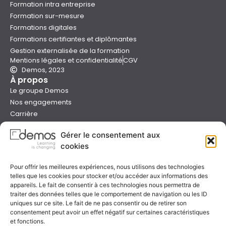
Formation intra entreprise
Formation sur-mesure
Formations digitales
Formations certifiantes et diplômantes
Gestion externalisée de la formation
Mentions légales et confidentialité
CGV
Demos, 2023
À propos
Le groupe Demos
Nos engagements
Carrière
Devenir formateur Demos
Gérer le consentement aux
Presse
cookies
Catalogues
Boutique e-learning
Pour offrir les meilleures expériences, nous utilisons des technologies
Aide
telles que les cookies pour stocker et/ou accéder aux informations des
Nous contacter
appareils. Le fait de consentir à ces technologies nous permettra de
Nous trouver
traiter des données telles que le comportement de navigation ou les ID
Préparer sa formation
uniques sur ce site. Le fait de ne pas consentir ou de retirer son
consentement peut avoir un effet négatif sur certaines caractéristiques
Sessions garanties
et fonctions.