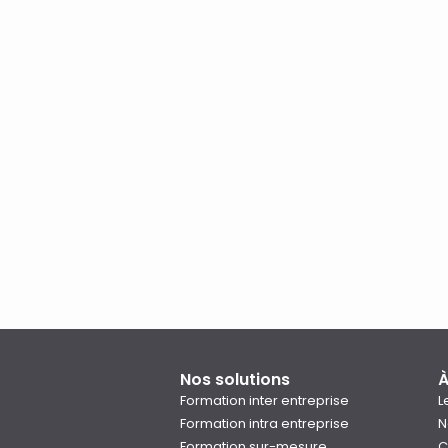
Nos solutions
À
Formation inter entreprise
L
Formation intra entreprise
N
Formation sur-mesure
C