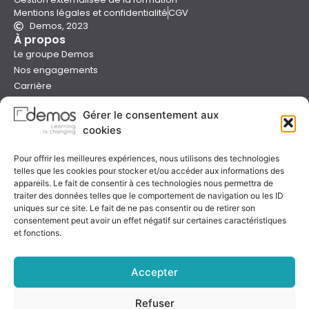
Mentions légales et confidentialité
CGV
Demos, 2023
À propos
Le groupe Demos
Nos engagements
Carrière
Devenir formateur Demos
Gérer le consentement aux
Presse
cookies
Catalogues
Boutique e-learning
Pour offrir les meilleures expériences, nous utilisons des technologies
Aide
telles que les cookies pour stocker et/ou accéder aux informations des
Nous contacter
appareils. Le fait de consentir à ces technologies nous permettra de
Nous trouver
traiter des données telles que le comportement de navigation ou les ID
uniques sur ce site. Le fait de ne pas consentir ou de retirer son
Préparer sa formation
consentement peut avoir un effet négatif sur certaines caractéristiques
Sessions garanties
et fonctions.
FAQ
Qualité & certification
Accepter
Refuser