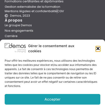
Formations certifiantes et diplômantes
Gestion externalisée de la formation
Mentions légales et confidentialité
CGV
Demos, 2023
À propos
Le groupe Demos
Nos engagements
Carrière
Devenir formateur Demos
Gérer le consentement aux
Presse
cookies
Catalogues
Boutique e-learning
Pour offrir les meilleures expériences, nous utilisons des technologies
Aide
telles que les cookies pour stocker et/ou accéder aux informations des
Nous contacter
appareils. Le fait de consentir à ces technologies nous permettra de
Nous trouver
traiter des données telles que le comportement de navigation ou les ID
uniques sur ce site. Le fait de ne pas consentir ou de retirer son
Préparer sa formation
consentement peut avoir un effet négatif sur certaines caractéristiques
Sessions garanties
et fonctions.
FAQ
Qualité & certification
Accepter