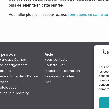
plus de sérénité en cette rentrée.
Pour aller plus loin, découvrez nos
formations en santé au t
 propos
Aide
Qual
e groupe Demos
Nous contacter
os engagements
Nous trouver
Pour of
arrière
Préparer sa formation
les coo
Notre
evenir formateur Demos
Sessions garanties
consent
Rejo
comport
resse
FAQ
consent
atalogues
caracté
outique e-learning