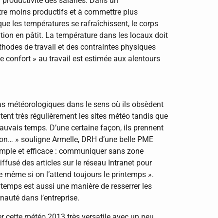
a productivité des salariés. Dans un
tre moins productifs et à commettre plus
ue les températures se rafraîchissent, le corps
tion en pâtit. La température dans les locaux doit
hodes de travail et des contraintes physiques
de confort » au travail est estimée aux alentours
éas météorologiques dans le sens où ils obsèdent
tent très régulièrement les sites météo tandis que
auvais temps. D’une certaine façon, ils prennent
ion… » souligne Armelle, DRH d’une belle PME
simple et efficace : communiquer sans zone
ffusé des articles sur le réseau Intranet pour
e même si on l’attend toujours le printemps ».
 temps est aussi une manière de resserrer les
nauté dans l’entreprise.
er cette météo 2013 très versatile avec un peu