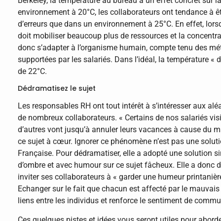
Berkeley, la température au bureau a un effet concret sur l
environnement à 20°C, les collaborateurs ont tendance à ê
d’erreurs que dans un environnement à 25°C. En effet, lorsq
doit mobiliser beaucoup plus de ressources et la concentra
donc s’adapter à l’organisme humain, compte tenu des mét
supportées par les salariés. Dans l’idéal, la température « 
de 22°C.
Dédramatisez le sujet
Les responsables RH ont tout intérêt à s’intéresser aux al
de nombreux collaborateurs. « Certains de nos salariés visi
d’autres vont jusqu’à annuler leurs vacances à cause du m
ce sujet à cœur. Ignorer ce phénomène n’est pas une solut
Française. Pour dédramatiser, elle a adopté une solution 
d’ombre et avec humour sur ce sujet fâcheux. Elle a donc di
inviter ses collaborateurs à « garder une humeur printanièr
Echanger sur le fait que chacun est affecté par le mauvais
liens entre les individus et renforce le sentiment de commu
Ces quelques pistes et idées vous seront utiles pour abord