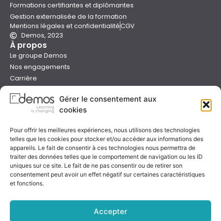
Formations certifiantes et diplômantes
Gestion externalisée de la formation
Mentions légales et confidentialité
CGV
Demos, 2023
À propos
Le groupe Demos
Nos engagements
Carrière
Devenir formateur Demos
Gérer le consentement aux
Presse
cookies
Catalogues
Boutique e-learning
Pour offrir les meilleures expériences, nous utilisons des technologies
Aide
telles que les cookies pour stocker et/ou accéder aux informations des
Nous contacter
appareils. Le fait de consentir à ces technologies nous permettra de
Nous trouver
traiter des données telles que le comportement de navigation ou les ID
uniques sur ce site. Le fait de ne pas consentir ou de retirer son
Préparer sa formation
consentement peut avoir un effet négatif sur certaines caractéristiques
Sessions garanties
et fonctions.
FAQ
Qualité & certification
Accepter