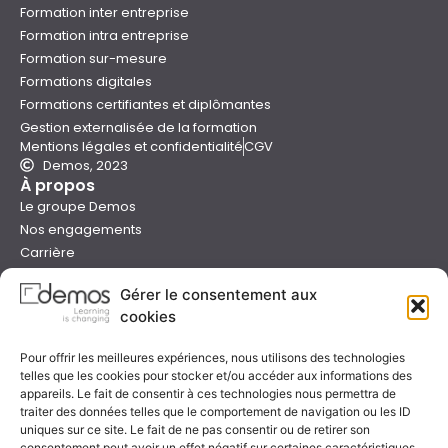
Formation inter entreprise
Formation intra entreprise
Formation sur-mesure
Formations digitales
Formations certifiantes et diplômantes
Gestion externalisée de la formation
Mentions légales et confidentialité
CGV
Demos, 2023
À propos
Le groupe Demos
Nos engagements
Carrière
Devenir formateur Demos
Gérer le consentement aux
Presse
cookies
Catalogues
Boutique e-learning
Pour offrir les meilleures expériences, nous utilisons des technologies
Aide
telles que les cookies pour stocker et/ou accéder aux informations des
Nous contacter
appareils. Le fait de consentir à ces technologies nous permettra de
Nous trouver
traiter des données telles que le comportement de navigation ou les ID
Préparer sa formation
uniques sur ce site. Le fait de ne pas consentir ou de retirer son
consentement peut avoir un effet négatif sur certaines caractéristiques