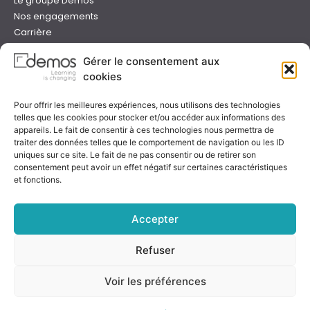
Le groupe Demos
Nos engagements
Carrière
Devenir formateur Demos
Gérer le consentement aux
Presse
cookies
Catalogues
Boutique e-learning
Pour offrir les meilleures expériences, nous utilisons des technologies
Aide
telles que les cookies pour stocker et/ou accéder aux informations des
Nous contacter
appareils. Le fait de consentir à ces technologies nous permettra de
Nous trouver
traiter des données telles que le comportement de navigation ou les ID
Préparer sa formation
uniques sur ce site. Le fait de ne pas consentir ou de retirer son
consentement peut avoir un effet négatif sur certaines caractéristiques
Sessions garanties
et fonctions.
FAQ
Qualité & certification
Accepter
Refuser
Notre certificat
Voir les préférences
Rejoignez-nous