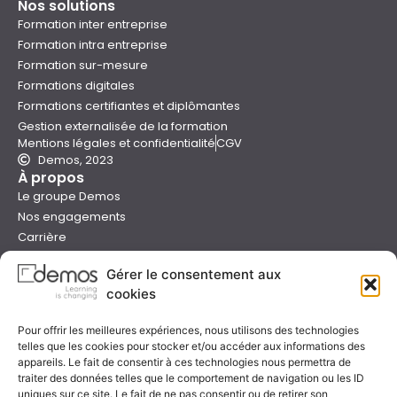
Nos solutions
Formation inter entreprise
Formation intra entreprise
Formation sur-mesure
Formations digitales
Formations certifiantes et diplômantes
Gestion externalisée de la formation
Mentions légales et confidentialité
CGV
Demos, 2023
À propos
Le groupe Demos
Nos engagements
Carrière
Devenir formateur Demos
Gérer le consentement aux
Presse
cookies
Catalogues
Boutique e-learning
Pour offrir les meilleures expériences, nous utilisons des technologies
Aide
telles que les cookies pour stocker et/ou accéder aux informations des
Nous contacter
appareils. Le fait de consentir à ces technologies nous permettra de
Nous trouver
traiter des données telles que le comportement de navigation ou les ID
Préparer sa formation
uniques sur ce site. Le fait de ne pas consentir ou de retirer son