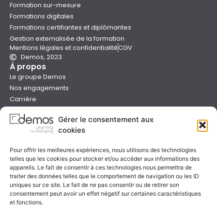
Formation sur-mesure
Formations digitales
Formations certifiantes et diplômantes
Gestion externalisée de la formation
Mentions légales et confidentialité
CGV
Demos, 2023
À propos
Le groupe Demos
Nos engagements
Carrière
Devenir formateur Demos
Gérer le consentement aux
Presse
cookies
Catalogues
Boutique e-learning
Pour offrir les meilleures expériences, nous utilisons des technologies
Aide
telles que les cookies pour stocker et/ou accéder aux informations des
Nous contacter
appareils. Le fait de consentir à ces technologies nous permettra de
Nous trouver
traiter des données telles que le comportement de navigation ou les ID
uniques sur ce site. Le fait de ne pas consentir ou de retirer son
Préparer sa formation
consentement peut avoir un effet négatif sur certaines caractéristiques
Sessions garanties
et fonctions.
FAQ