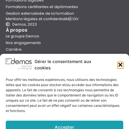
Formations digitales
Formations certifiantes et diplômantes
Gestion externalisée de la formation
Mentions légales et confidentialité
CGV
Demos, 2023
À propos
Le groupe Demos
Nos engagements
Carrière
Devenir formateur Demos
Gérer le consentement aux
Presse
cookies
Catalogues
Boutique e-learning
Pour offrir les meilleures expériences, nous utilisons des technologies
Aide
telles que les cookies pour stocker et/ou accéder aux informations des
Nous contacter
appareils. Le fait de consentir à ces technologies nous permettra de
Nous trouver
traiter des données telles que le comportement de navigation ou les ID
Préparer sa formation
uniques sur ce site. Le fait de ne pas consentir ou de retirer son
consentement peut avoir un effet négatif sur certaines caractéristiques
Sessions garanties
et fonctions.
FAQ
Qualité & certification
Accepter