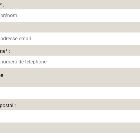
*
:
one
*
:
se
postal :