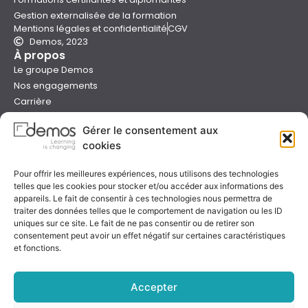
Gestion externalisée de la formation
Mentions légales et confidentialité
CGV
Demos, 2023
À propos
Le groupe Demos
Nos engagements
Carrière
Devenir formateur Demos
Gérer le consentement aux
Presse
cookies
Catalogues
Boutique e-learning
Pour offrir les meilleures expériences, nous utilisons des technologies
Aide
telles que les cookies pour stocker et/ou accéder aux informations des
Nous contacter
appareils. Le fait de consentir à ces technologies nous permettra de
Nous trouver
traiter des données telles que le comportement de navigation ou les ID
Préparer sa formation
uniques sur ce site. Le fait de ne pas consentir ou de retirer son
consentement peut avoir un effet négatif sur certaines caractéristiques
Sessions garanties
et fonctions.
FAQ
Qualité & certification
Accepter