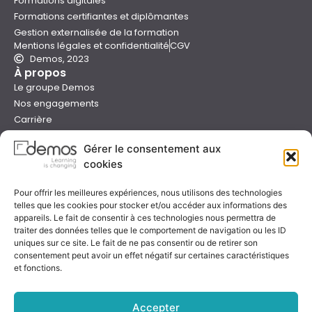
Formations digitales
Formations certifiantes et diplômantes
Gestion externalisée de la formation
Mentions légales et confidentialité
CGV
Demos, 2023
À propos
Le groupe Demos
Nos engagements
Carrière
Devenir formateur Demos
Gérer le consentement aux
Presse
cookies
Catalogues
Boutique e-learning
Pour offrir les meilleures expériences, nous utilisons des technologies
Aide
telles que les cookies pour stocker et/ou accéder aux informations des
Nous contacter
appareils. Le fait de consentir à ces technologies nous permettra de
Nous trouver
traiter des données telles que le comportement de navigation ou les ID
Préparer sa formation
uniques sur ce site. Le fait de ne pas consentir ou de retirer son
consentement peut avoir un effet négatif sur certaines caractéristiques
Sessions garanties
et fonctions.
FAQ
Qualité & certification
Accepter