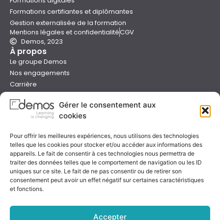
Formations digitales
Formations certifiantes et diplômantes
Gestion externalisée de la formation
Mentions légales et confidentialité
CGV
Demos, 2023
À propos
Le groupe Demos
Nos engagements
Carrière
Devenir formateur Demos
Gérer le consentement aux
Presse
cookies
Catalogues
Boutique e-learning
Pour offrir les meilleures expériences, nous utilisons des technologies
Aide
telles que les cookies pour stocker et/ou accéder aux informations des
Nous contacter
appareils. Le fait de consentir à ces technologies nous permettra de
Nous trouver
traiter des données telles que le comportement de navigation ou les ID
Préparer sa formation
uniques sur ce site. Le fait de ne pas consentir ou de retirer son
consentement peut avoir un effet négatif sur certaines caractéristiques
Sessions garanties
et fonctions.
FAQ
Qualité & certification
Accepter