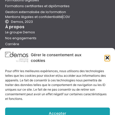
Formations digitales
Formations certifiantes et diplômantes
Gestion externalisée de la formation
Mentions légales et confidentialité
CGV
Demos, 2023
À propos
Le groupe Demos
Nos engagements
Carrière
Devenir formateur Demos
Gérer le consentement aux
Presse
cookies
Catalogues
Boutique e-learning
Pour offrir les meilleures expériences, nous utilisons des technologies
Aide
telles que les cookies pour stocker et/ou accéder aux informations des
Nous contacter
appareils. Le fait de consentir à ces technologies nous permettra de
Nous trouver
traiter des données telles que le comportement de navigation ou les ID
Préparer sa formation
uniques sur ce site. Le fait de ne pas consentir ou de retirer son
consentement peut avoir un effet négatif sur certaines caractéristiques
Sessions garanties
et fonctions.
FAQ
Qualité & certification
Accepter