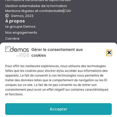
Gestion externalisée de la formation
Mentions légales et confidentialité
CGV
Demos, 2023
À propos
Le groupe Demos
Nos engagements
Carrière
Devenir formateur Demos
Gérer le consentement aux
Presse
cookies
Catalogues
Boutique e-learning
Pour offrir les meilleures expériences, nous utilisons des technologies
Aide
telles que les cookies pour stocker et/ou accéder aux informations des
Nous contacter
appareils. Le fait de consentir à ces technologies nous permettra de
Nous trouver
traiter des données telles que le comportement de navigation ou les ID
Préparer sa formation
uniques sur ce site. Le fait de ne pas consentir ou de retirer son
consentement peut avoir un effet négatif sur certaines caractéristiques
Sessions garanties
et fonctions.
FAQ
Qualité & certification
Accepter