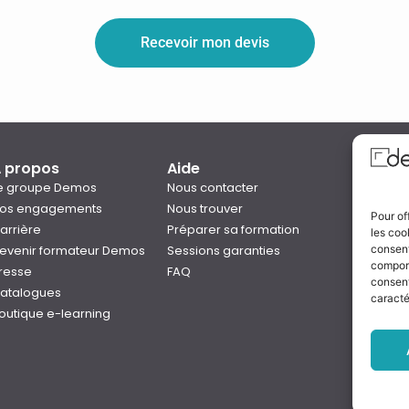
Recevoir mon devis
 propos
Aide
Qual
e groupe Demos
Nous contacter
os engagements
Nous trouver
Pour of
arrière
Préparer sa formation
les coo
Notre
evenir formateur Demos
Sessions garanties
consent
Rejo
comport
resse
FAQ
consent
atalogues
caracté
outique e-learning