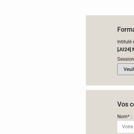
Forma
Intitulé
[JU24] 
Session
Vos c
Nom
*
: