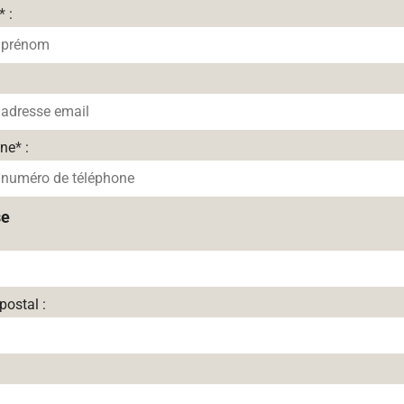
*
:
one
*
:
se
postal :