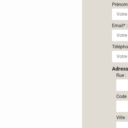
Prénom
Email
*
:
Téléph
Adres
Rue :
Code 
Ville :