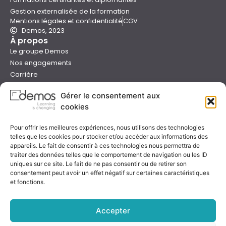
Gestion externalisée de la formation
Mentions légales et confidentialité
CGV
Demos, 2023
À propos
Le groupe Demos
Nos engagements
Carrière
Devenir formateur Demos
Gérer le consentement aux
Presse
cookies
Catalogues
Boutique e-learning
Pour offrir les meilleures expériences, nous utilisons des technologies
Aide
telles que les cookies pour stocker et/ou accéder aux informations des
Nous contacter
appareils. Le fait de consentir à ces technologies nous permettra de
Nous trouver
traiter des données telles que le comportement de navigation ou les ID
Préparer sa formation
uniques sur ce site. Le fait de ne pas consentir ou de retirer son
consentement peut avoir un effet négatif sur certaines caractéristiques
Sessions garanties
et fonctions.
FAQ
Qualité & certification
Accepter