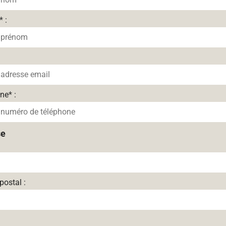
*
:
one
*
:
se
postal :