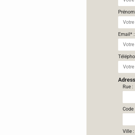
Prénom
Email
*
:
Téléph
Adres
Rue :
Code 
Ville :