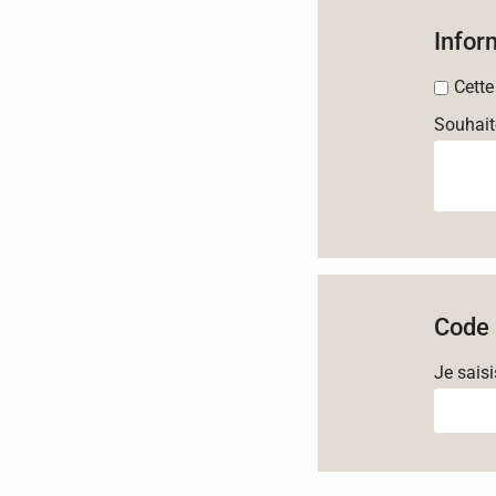
Infor
Cette
Souhait
Code 
Je sais