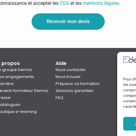
 connaissance et accepter les
CGV
et les
mentions légales
Recevoir mon devis
 propos
Aide
Qual
e groupe Demos
Nous contacter
os engagements
Nous trouver
Pour of
arrière
Préparer sa formation
les coo
Notre
evenir formateur Demos
Sessions garanties
consent
Rejo
comport
resse
FAQ
consent
atalogues
caracté
outique e-learning