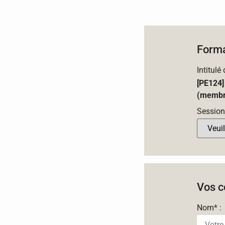
Forma
Intitulé
[PE124]
(membr
Session
Vos c
Nom
*
: