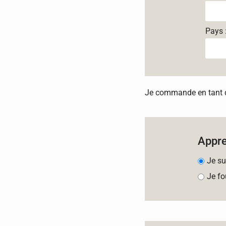
Pays 
Je commande en tant qu
Appr
Je su
Je fo