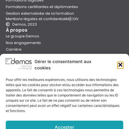
Formations digitales
Formations certifiantes et diplômantes
Gestion externalisée de la formation
Mentions légales et confidentialité
CGV
Demos, 2023
À propos
Le groupe Demos
Nos engagements
Carrière
Devenir formateur Demos
Gérer le consentement aux
Presse
cookies
Catalogues
Boutique e-learning
Pour offrir les meilleures expériences, nous utilisons des technologies
Aide
telles que les cookies pour stocker et/ou accéder aux informations des
Nous contacter
appareils. Le fait de consentir à ces technologies nous permettra de
Nous trouver
traiter des données telles que le comportement de navigation ou les ID
Préparer sa formation
uniques sur ce site. Le fait de ne pas consentir ou de retirer son
consentement peut avoir un effet négatif sur certaines caractéristiques
Sessions garanties
et fonctions.
FAQ
Qualité & certification
Accepter