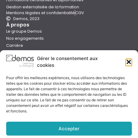
Gestion externalisée de la formation
Mentions légales et confidentialité
CGV
Demos, 2023
À propos
Le groupe Demos
Nos engagements
Carrière
Devenir formateur Demos
Gérer le consentement aux
Presse
cookies
Catalogues
Boutique e-learning
Pour offrir les meilleures expériences, nous utilisons des technologies
Aide
telles que les cookies pour stocker et/ou accéder aux informations des
Nous contacter
appareils. Le fait de consentir à ces technologies nous permettra de
Nous trouver
traiter des données telles que le comportement de navigation ou les ID
Préparer sa formation
uniques sur ce site. Le fait de ne pas consentir ou de retirer son
consentement peut avoir un effet négatif sur certaines caractéristiques
Sessions garanties
et fonctions.
FAQ
Qualité & certification
Accepter