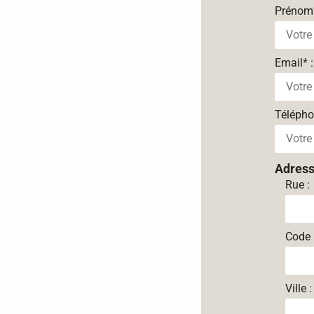
Prénom
Email
*
:
Téléph
Adres
Rue :
Code 
Ville :