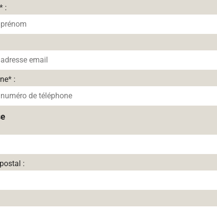
*
:
one
*
:
se
postal :