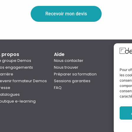
Recevoir mon devis
 propos
Aide
Qual
e groupe Demos
Nous contacter
os engagements
Nous trouver
Pour of
arrière
Préparer sa formation
les coo
Notre
evenir formateur Demos
Sessions garanties
consent
Rejo
comport
resse
FAQ
consent
atalogues
caracté
outique e-learning