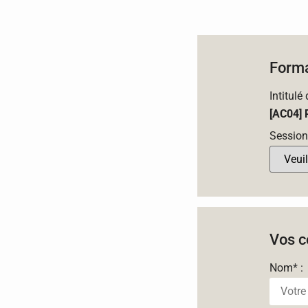
Forma
Intitulé
[AC04] 
Session
Vos c
Nom
*
: