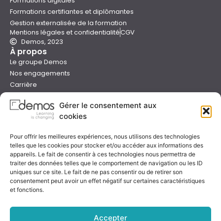
Formations digitales
Formations certifiantes et diplômantes
Gestion externalisée de la formation
Mentions légales et confidentialité
CGV
Demos, 2023
À propos
Le groupe Demos
Nos engagements
Carrière
Devenir formateur Demos
Gérer le consentement aux
Presse
cookies
Catalogues
Boutique e-learning
Pour offrir les meilleures expériences, nous utilisons des technologies
Aide
telles que les cookies pour stocker et/ou accéder aux informations des
Nous contacter
appareils. Le fait de consentir à ces technologies nous permettra de
Nous trouver
traiter des données telles que le comportement de navigation ou les ID
Préparer sa formation
uniques sur ce site. Le fait de ne pas consentir ou de retirer son
consentement peut avoir un effet négatif sur certaines caractéristiques
Sessions garanties
et fonctions.
FAQ
Qualité & certification
Accepter