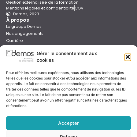
Gestion externalisée de la formation
Mentions légales et confidentialité
CGV
Demos, 2023
À propos
Le groupe Demos
Nos engagements
Carrière
Devenir formateur Demos
Gérer le consentement aux
Presse
cookies
Catalogues
Boutique e-learning
Pour offrir les meilleures expériences, nous utilisons des technologies
Aide
telles que les cookies pour stocker et/ou accéder aux informations des
Nous contacter
appareils. Le fait de consentir à ces technologies nous permettra de
Nous trouver
traiter des données telles que le comportement de navigation ou les ID
Préparer sa formation
uniques sur ce site. Le fait de ne pas consentir ou de retirer son
consentement peut avoir un effet négatif sur certaines caractéristiques
Sessions garanties
et fonctions.
FAQ
Qualité & certification
Accepter
Refuser