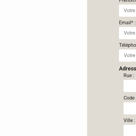
Prénom
Email
*
:
Téléph
Adres
Rue :
Code 
Ville :