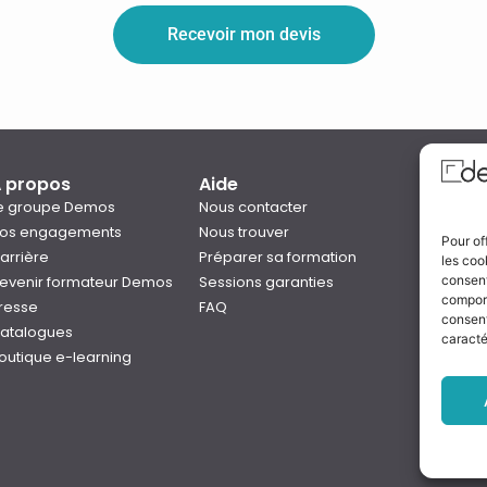
Recevoir mon devis
 propos
Aide
Qual
e groupe Demos
Nous contacter
os engagements
Nous trouver
Pour of
arrière
Préparer sa formation
les coo
Notre
evenir formateur Demos
Sessions garanties
consent
Rejo
comport
resse
FAQ
consent
atalogues
caracté
outique e-learning