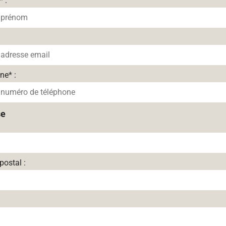
*
:
one
*
:
se
postal :