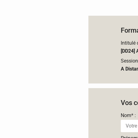
Forma
Intitulé
[DD24] 
Session
A Dista
Vos c
Nom
*
: