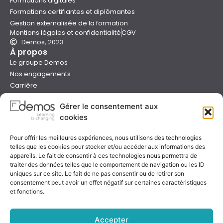
Formations digitales
Formations certifiantes et diplômantes
Gestion externalisée de la formation
Mentions légales et confidentialité
CGV
Demos, 2023
À propos
Le groupe Demos
Nos engagements
Carrière
Devenir formateur Demos
Gérer le consentement aux
Presse
cookies
Catalogues
Boutique e-learning
Pour offrir les meilleures expériences, nous utilisons des technologies
Aide
telles que les cookies pour stocker et/ou accéder aux informations des
Nous contacter
appareils. Le fait de consentir à ces technologies nous permettra de
Nous trouver
traiter des données telles que le comportement de navigation ou les ID
Préparer sa formation
uniques sur ce site. Le fait de ne pas consentir ou de retirer son
consentement peut avoir un effet négatif sur certaines caractéristiques
Sessions garanties
et fonctions.
FAQ
Qualité & certification
Accepter