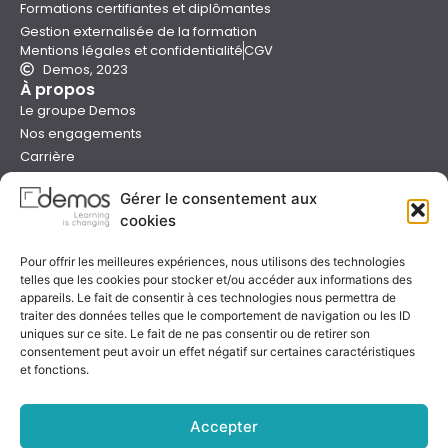
Formations certifiantes et diplômantes
Gestion externalisée de la formation
Mentions légales et confidentialité
CGV
Demos, 2023
À propos
Le groupe Demos
Nos engagements
Carrière
Devenir formateur Demos
Gérer le consentement aux
Presse
cookies
Catalogues
Boutique e-learning
Pour offrir les meilleures expériences, nous utilisons des technologies
Aide
telles que les cookies pour stocker et/ou accéder aux informations des
Nous contacter
appareils. Le fait de consentir à ces technologies nous permettra de
Nous trouver
traiter des données telles que le comportement de navigation ou les ID
Préparer sa formation
uniques sur ce site. Le fait de ne pas consentir ou de retirer son
consentement peut avoir un effet négatif sur certaines caractéristiques
Sessions garanties
et fonctions.
FAQ
Qualité & certification
Accepter