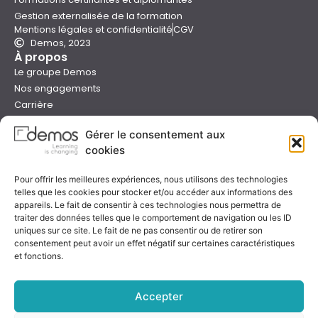
Gestion externalisée de la formation
Mentions légales et confidentialité
CGV
Demos, 2023
À propos
Le groupe Demos
Nos engagements
Carrière
Devenir formateur Demos
Gérer le consentement aux
Presse
cookies
Catalogues
Boutique e-learning
Pour offrir les meilleures expériences, nous utilisons des technologies
Aide
telles que les cookies pour stocker et/ou accéder aux informations des
Nous contacter
appareils. Le fait de consentir à ces technologies nous permettra de
Nous trouver
traiter des données telles que le comportement de navigation ou les ID
Préparer sa formation
uniques sur ce site. Le fait de ne pas consentir ou de retirer son
consentement peut avoir un effet négatif sur certaines caractéristiques
Sessions garanties
et fonctions.
FAQ
Qualité & certification
Accepter