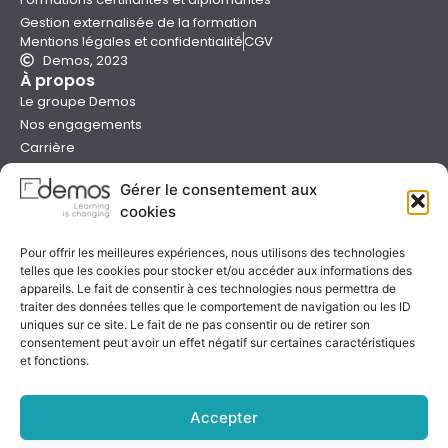
Gestion externalisée de la formation
Mentions légales et confidentialité
CGV
Demos, 2023
À propos
Le groupe Demos
Nos engagements
Carrière
Devenir formateur Demos
Gérer le consentement aux
Presse
cookies
Catalogues
Boutique e-learning
Pour offrir les meilleures expériences, nous utilisons des technologies
Aide
telles que les cookies pour stocker et/ou accéder aux informations des
Nous contacter
appareils. Le fait de consentir à ces technologies nous permettra de
Nous trouver
traiter des données telles que le comportement de navigation ou les ID
Préparer sa formation
uniques sur ce site. Le fait de ne pas consentir ou de retirer son
consentement peut avoir un effet négatif sur certaines caractéristiques
Sessions garanties
et fonctions.
FAQ
Qualité & certification
Accepter