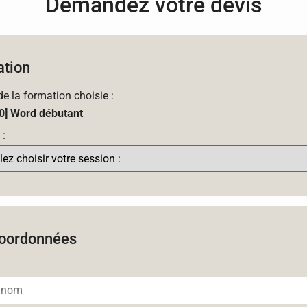
Demandez votre devis
tion
 de la formation choisie :
0] Word débutant
 :
oordonnées