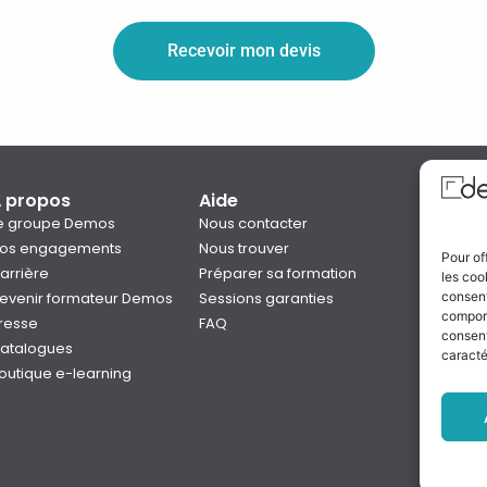
Recevoir mon devis
 propos
Aide
Qual
e groupe Demos
Nous contacter
os engagements
Nous trouver
Pour of
arrière
Préparer sa formation
les coo
Notre
evenir formateur Demos
Sessions garanties
consent
Rejo
comport
resse
FAQ
consent
atalogues
caracté
outique e-learning