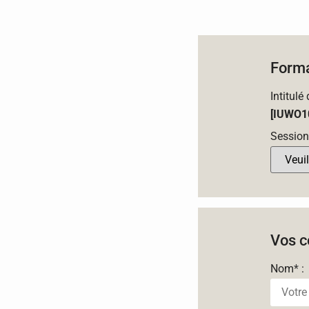
Forma
Intitulé
[IUWO1
Session
Vos c
Nom
*
: