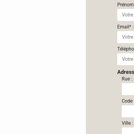
Prénom
Email
*
:
Téléph
Adres
Rue :
Code 
Ville :