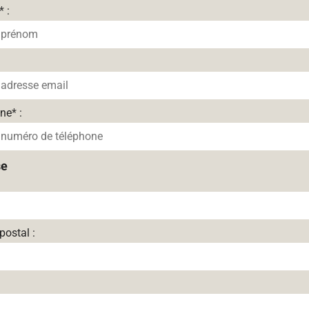
*
:
one
*
:
se
postal :