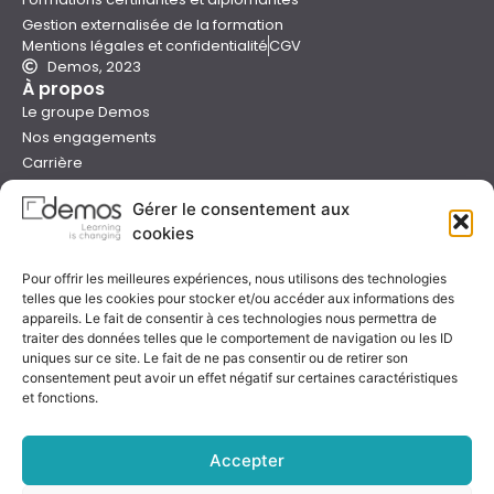
Gestion externalisée de la formation
Mentions légales et confidentialité
CGV
Demos, 2023
À propos
Le groupe Demos
Nos engagements
Carrière
Devenir formateur Demos
Gérer le consentement aux
Presse
cookies
Catalogues
Boutique e-learning
Pour offrir les meilleures expériences, nous utilisons des technologies
Aide
telles que les cookies pour stocker et/ou accéder aux informations des
Nous contacter
appareils. Le fait de consentir à ces technologies nous permettra de
Nous trouver
traiter des données telles que le comportement de navigation ou les ID
Préparer sa formation
uniques sur ce site. Le fait de ne pas consentir ou de retirer son
consentement peut avoir un effet négatif sur certaines caractéristiques
Sessions garanties
et fonctions.
FAQ
Qualité & certification
Accepter