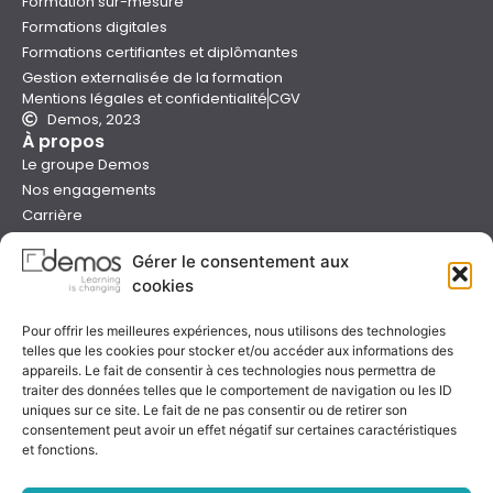
Formation sur-mesure
Formations digitales
Formations certifiantes et diplômantes
Gestion externalisée de la formation
Mentions légales et confidentialité
CGV
Demos, 2023
À propos
Le groupe Demos
Nos engagements
Carrière
Devenir formateur Demos
Gérer le consentement aux
Presse
cookies
Catalogues
Boutique e-learning
Pour offrir les meilleures expériences, nous utilisons des technologies
Aide
telles que les cookies pour stocker et/ou accéder aux informations des
Nous contacter
appareils. Le fait de consentir à ces technologies nous permettra de
Nous trouver
traiter des données telles que le comportement de navigation ou les ID
Préparer sa formation
uniques sur ce site. Le fait de ne pas consentir ou de retirer son
consentement peut avoir un effet négatif sur certaines caractéristiques
Sessions garanties
et fonctions.
FAQ
Qualité & certification