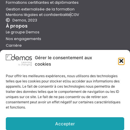
Formations certifiantes et diplômantes
Gestion externalisée de la formation
Mentions légales et confidentialité
CGV
Demos, 2023
À propos
Le groupe Demos
Nos engagements
Carrière
Devenir formateur Demos
Gérer le consentement aux
Presse
cookies
Catalogues
Boutique e-learning
Pour offrir les meilleures expériences, nous utilisons des technologies
Aide
telles que les cookies pour stocker et/ou accéder aux informations des
Nous contacter
appareils. Le fait de consentir à ces technologies nous permettra de
Nous trouver
traiter des données telles que le comportement de navigation ou les ID
Préparer sa formation
uniques sur ce site. Le fait de ne pas consentir ou de retirer son
consentement peut avoir un effet négatif sur certaines caractéristiques
Sessions garanties
et fonctions.
FAQ
Qualité & certification
Accepter