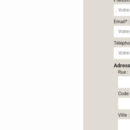
Prénom
Email
*
:
Téléph
Adres
Rue :
Code 
Ville :