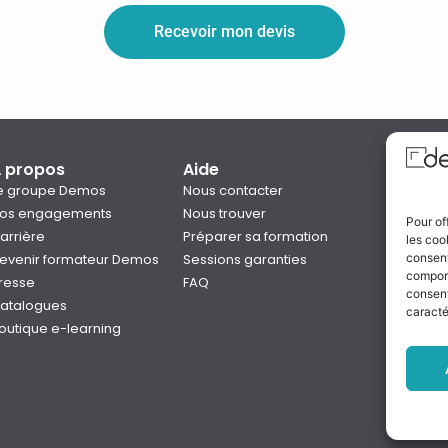
Recevoir mon devis
 propos
Aide
Qual
e groupe Demos
Nous contacter
os engagements
Nous trouver
Pour of
arrière
Préparer sa formation
les coo
Notre
evenir formateur Demos
Sessions garanties
consent
Rejo
comport
resse
FAQ
consent
atalogues
caracté
outique e-learning