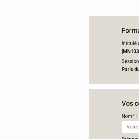
Forma
Intitulé
[MN103]
Session
Paris d
Vos c
Nom
*
: