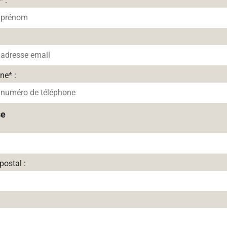
*
:
one
*
:
se
postal :