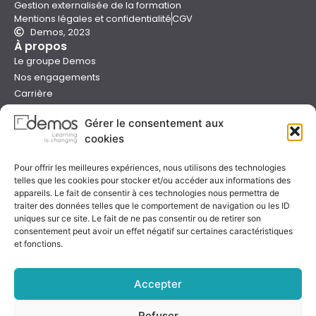
Gestion externalisée de la formation
Mentions légales et confidentialité
CGV
Demos, 2023
À propos
Le groupe Demos
Nos engagements
Carrière
Devenir formateur Demos
Gérer le consentement aux
Presse
cookies
Catalogues
Boutique e-learning
Pour offrir les meilleures expériences, nous utilisons des technologies
Aide
telles que les cookies pour stocker et/ou accéder aux informations des
Nous contacter
appareils. Le fait de consentir à ces technologies nous permettra de
Nous trouver
traiter des données telles que le comportement de navigation ou les ID
Préparer sa formation
uniques sur ce site. Le fait de ne pas consentir ou de retirer son
consentement peut avoir un effet négatif sur certaines caractéristiques
Sessions garanties
et fonctions.
FAQ
Qualité & certification
Accepter
Refuser