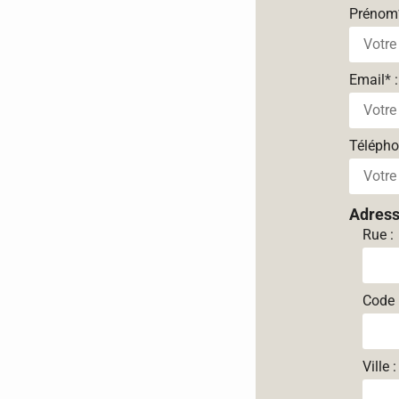
Prénom
Email
*
:
Téléph
Adres
Rue :
Code 
Ville :