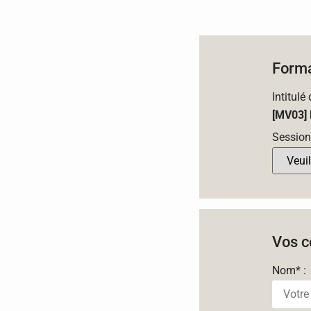
Forma
Intitulé
[MV03] 
Session
Vos c
Nom
*
: