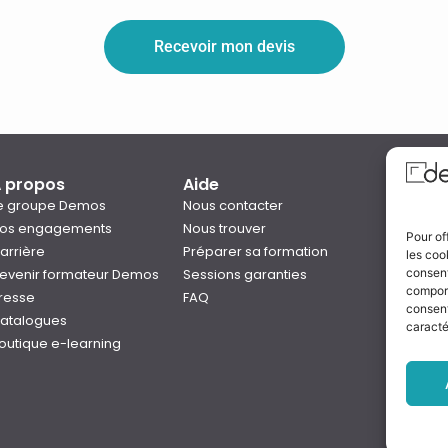
Recevoir mon devis
 propos
Aide
Qual
e groupe Demos
Nous contacter
os engagements
Nous trouver
Pour of
arrière
Préparer sa formation
les coo
Notre
evenir formateur Demos
Sessions garanties
consent
Rejo
comport
resse
FAQ
consent
atalogues
caracté
outique e-learning