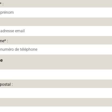
*
:
one
*
:
se
postal :