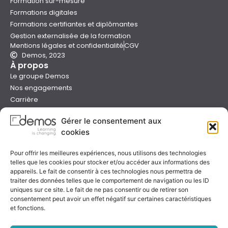
Formation sur-mesure
Formations digitales
Formations certifiantes et diplômantes
Gestion externalisée de la formation
Mentions légales et confidentialité
CGV
Demos, 2023
À propos
Le groupe Demos
Nos engagements
Carrière
Devenir formateur Demos
Gérer le consentement aux
Presse
cookies
Catalogues
Boutique e-learning
Pour offrir les meilleures expériences, nous utilisons des technologies
Aide
telles que les cookies pour stocker et/ou accéder aux informations des
Nous contacter
appareils. Le fait de consentir à ces technologies nous permettra de
Nous trouver
traiter des données telles que le comportement de navigation ou les ID
Préparer sa formation
uniques sur ce site. Le fait de ne pas consentir ou de retirer son
consentement peut avoir un effet négatif sur certaines caractéristiques
Sessions garanties
et fonctions.
FAQ
Qualité & certification