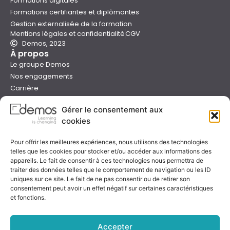
Formations digitales
Formations certifiantes et diplômantes
Gestion externalisée de la formation
Mentions légales et confidentialité
CGV
Demos, 2023
À propos
Le groupe Demos
Nos engagements
Carrière
Devenir formateur Demos
Gérer le consentement aux
Presse
cookies
Catalogues
Boutique e-learning
Pour offrir les meilleures expériences, nous utilisons des technologies
Aide
telles que les cookies pour stocker et/ou accéder aux informations des
Nous contacter
appareils. Le fait de consentir à ces technologies nous permettra de
Nous trouver
traiter des données telles que le comportement de navigation ou les ID
Préparer sa formation
uniques sur ce site. Le fait de ne pas consentir ou de retirer son
consentement peut avoir un effet négatif sur certaines caractéristiques
Sessions garanties
et fonctions.
FAQ
Qualité & certification
Accepter