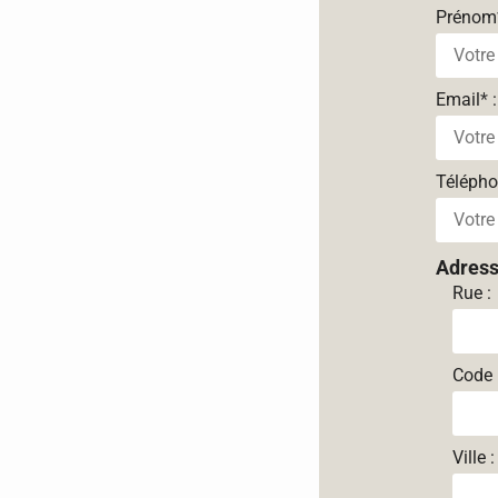
Prénom
Email
*
:
Téléph
Adres
Rue :
Code 
Ville :