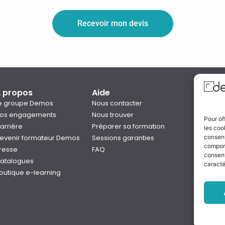
Recevoir mon devis
 propos
Aide
Qual
e groupe Demos
Nous contacter
os engagements
Nous trouver
Pour of
arrière
Préparer sa formation
les coo
Notre
evenir formateur Demos
Sessions garanties
consent
Rejo
comport
resse
FAQ
consent
atalogues
caracté
outique e-learning