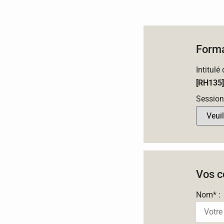
Forma
Intitulé
[RH135] 
Session
Vos c
Nom
*
: