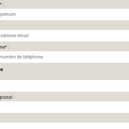
*
:
one
*
:
se
postal :