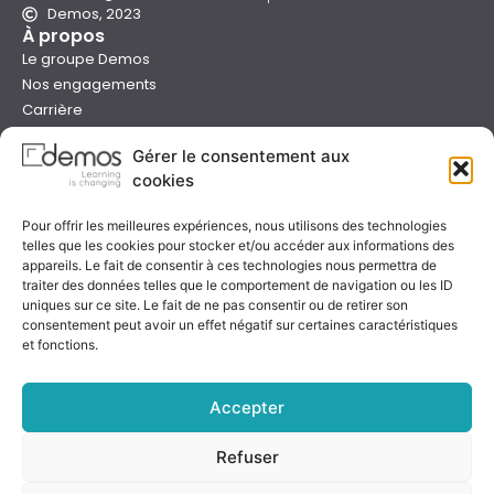
Demos, 2023
À propos
Le groupe Demos
Nos engagements
Carrière
Devenir formateur Demos
Gérer le consentement aux
Presse
cookies
Catalogues
Boutique e-learning
Pour offrir les meilleures expériences, nous utilisons des technologies
Aide
telles que les cookies pour stocker et/ou accéder aux informations des
Nous contacter
appareils. Le fait de consentir à ces technologies nous permettra de
Nous trouver
traiter des données telles que le comportement de navigation ou les ID
uniques sur ce site. Le fait de ne pas consentir ou de retirer son
Préparer sa formation
consentement peut avoir un effet négatif sur certaines caractéristiques
Sessions garanties
et fonctions.
FAQ
Qualité & certification
Accepter
Refuser
Notre certificat