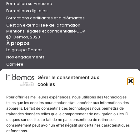
Formation sur-mesure
Formations digitales
Formations certifiantes et diplômantes
Gestion externalisée de la formation
Mentions légales et confidentialité
CGV
Demos, 2023
À propos
Le groupe Demos
Nos engagements
Carrière
Devenir formateur Demos
Gérer le consentement aux
Presse
cookies
Catalogues
Boutique e-learning
Pour offrir les meilleures expériences, nous utilisons des technologies
Aide
telles que les cookies pour stocker et/ou accéder aux informations des
Nous contacter
appareils. Le fait de consentir à ces technologies nous permettra de
Nous trouver
traiter des données telles que le comportement de navigation ou les ID
Préparer sa formation
uniques sur ce site. Le fait de ne pas consentir ou de retirer son
consentement peut avoir un effet négatif sur certaines caractéristiques
Sessions garanties
et fonctions.
FAQ